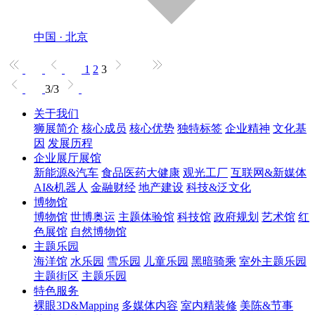
中国 · 北京
1
2
3
3/3
关于我们
狮展简介
核心成员
核心优势
独特标签
企业精神
文化基
因
发展历程
企业展厅展馆
新能源&汽车
食品医药大健康
观光工厂
互联网&新媒体
AI&机器人
金融财经
地产建设
科技&泛文化
博物馆
博物馆
世博奥运
主题体验馆
科技馆
政府规划
艺术馆
红
色展馆
自然博物馆
主题乐园
海洋馆
水乐园
雪乐园
儿童乐园
黑暗骑乘
室外主题乐园
主题街区
主题乐园
特色服务
裸眼3D&Mapping
多媒体内容
室内精装修
美陈&节事