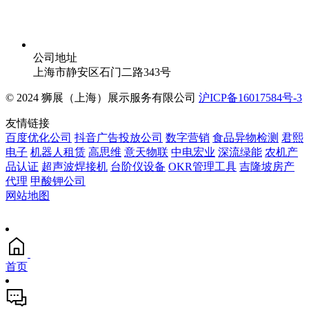
公司地址
上海市静安区石门二路343号
© 2024 狮展（上海）展示服务有限公司
沪ICP备16017584号-3
友情链接
百度优化公司
抖音广告投放公司
数字营销
食品异物检测
君熙
电子
机器人租赁
高思维
意天物联
中电宏业
深流绿能
农机产
品认证
超声波焊接机
台阶仪设备
OKR管理工具
吉隆坡房产
代理
甲酸钾公司
网站地图
首页