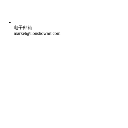
电子邮箱
market@lionshowart.com