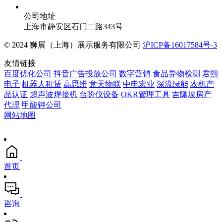
公司地址
上海市静安区石门二路343号
© 2024 狮展（上海）展示服务有限公司
沪ICP备16017584号-3
友情链接
百度优化公司
抖音广告投放公司
数字营销
食品异物检测
君熙
电子
机器人租赁
高思维
意天物联
中电宏业
深流绿能
农机产
品认证
超声波焊接机
台阶仪设备
OKR管理工具
吉隆坡房产
代理
甲酸钾公司
网站地图
首页
咨询