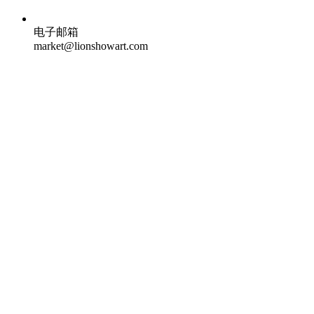
电子邮箱
market@lionshowart.com