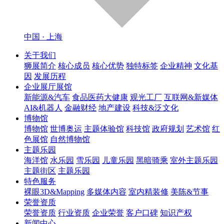
中国 · 上海
关于我们
狮展简介
核心成员
核心优势
独特标签
企业精神
文化基
因
发展历程
企业展厅展馆
新能源&汽车
食品医药大健康
观光工厂
互联网&新媒体
AI&机器人
金融财经
地产建设
科技&泛文化
博物馆
博物馆
世博奥运
主题体验馆
科技馆
政府规划
艺术馆
红
色展馆
自然博物馆
主题乐园
海洋馆
水乐园
雪乐园
儿童乐园
黑暗骑乘
室外主题乐园
主题街区
主题乐园
特色服务
裸眼3D&Mapping
多媒体内容
室内精装修
美陈&节事
荣誉资质
荣誉资质
行业资质
企业荣誉
客户口碑
知识产权
新闻中心