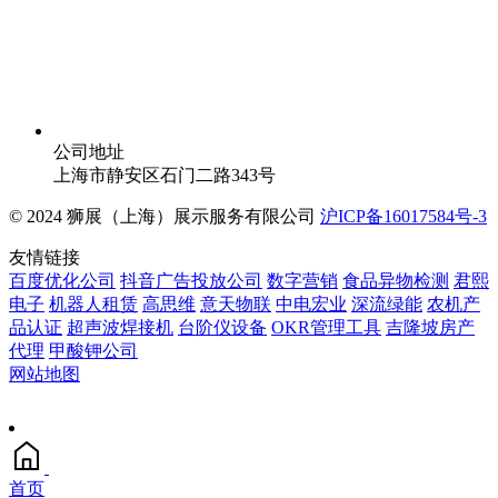
公司地址
上海市静安区石门二路343号
© 2024 狮展（上海）展示服务有限公司
沪ICP备16017584号-3
友情链接
百度优化公司
抖音广告投放公司
数字营销
食品异物检测
君熙
电子
机器人租赁
高思维
意天物联
中电宏业
深流绿能
农机产
品认证
超声波焊接机
台阶仪设备
OKR管理工具
吉隆坡房产
代理
甲酸钾公司
网站地图
首页