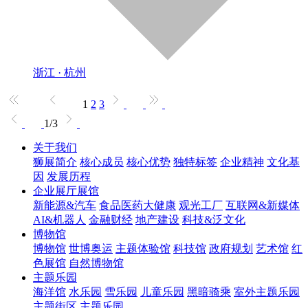
浙江 · 杭州
1
2
3
1/3
关于我们
狮展简介
核心成员
核心优势
独特标签
企业精神
文化基
因
发展历程
企业展厅展馆
新能源&汽车
食品医药大健康
观光工厂
互联网&新媒体
AI&机器人
金融财经
地产建设
科技&泛文化
博物馆
博物馆
世博奥运
主题体验馆
科技馆
政府规划
艺术馆
红
色展馆
自然博物馆
主题乐园
海洋馆
水乐园
雪乐园
儿童乐园
黑暗骑乘
室外主题乐园
主题街区
主题乐园