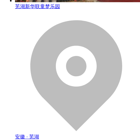
芜湖新华联童梦乐园
安徽 · 芜湖