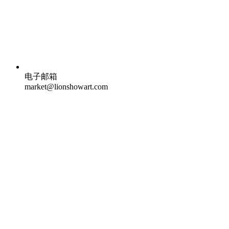
电子邮箱
market@lionshowart.com