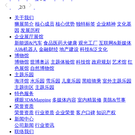
2/3
关于我们
狮展简介
核心成员
核心优势
独特标签
企业精神
文化基
因
发展历程
企业展厅展馆
新能源&汽车
食品医药大健康
观光工厂
互联网&新媒体
AI&机器人
金融财经
地产建设
科技&泛文化
博物馆
博物馆
世博奥运
主题体验馆
科技馆
政府规划
艺术馆
红
色展馆
自然博物馆
主题乐园
海洋馆
水乐园
雪乐园
儿童乐园
黑暗骑乘
室外主题乐园
主题街区
主题乐园
特色服务
裸眼3D&Mapping
多媒体内容
室内精装修
美陈&节事
荣誉资质
荣誉资质
行业资质
企业荣誉
客户口碑
知识产权
新闻中心
公司新闻
行业资讯
联络我们