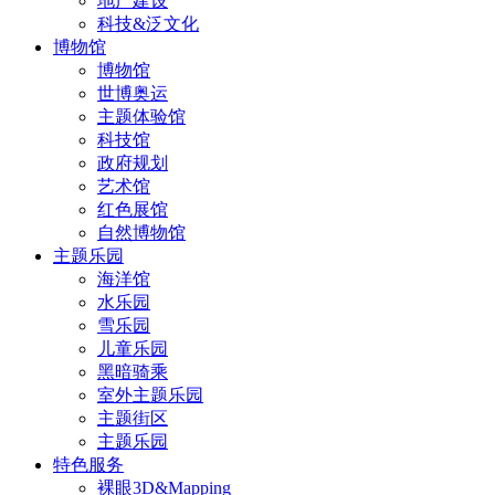
地产建设
科技&泛文化
博物馆
博物馆
世博奥运
主题体验馆
科技馆
政府规划
艺术馆
红色展馆
自然博物馆
主题乐园
海洋馆
水乐园
雪乐园
儿童乐园
黑暗骑乘
室外主题乐园
主题街区
主题乐园
特色服务
裸眼3D&Mapping