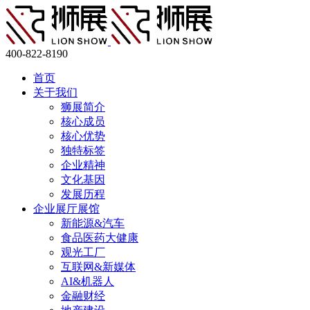
400-822-8190
首页
关于我们
狮展简介
核心成员
核心优势
独特标签
企业精神
文化基因
发展历程
企业展厅展馆
新能源&汽车
食品医药大健康
观光工厂
互联网&新媒体
AI&机器人
金融财经